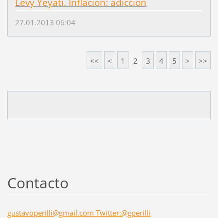
Levy Yeyati. Inflación: adicción
27.01.2013 06:04
<<
<
1
2
3
4
5
>
>>
Contacto
gustavoperilli@gmail.com Twitter:@gperilli