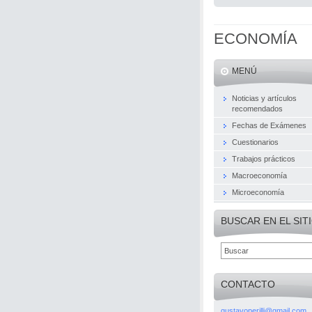
ECONOMÍA
MENÚ
Noticias y artículos
recomendados
Fechas de Exámenes
Cuestionarios
Trabajos prácticos
Macroeconomía
Microeconomía
BUSCAR EN EL SIT
CONTACTO
gustavoperilli@gmail.com