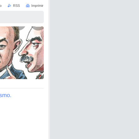
io
RSS
Imprimir
ismo.